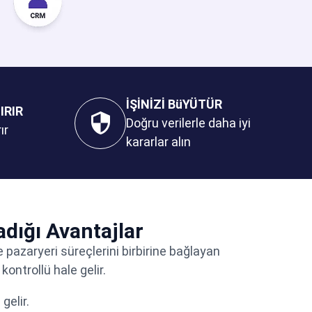
İŞİNİZİ BüYÜTÜR
IRIR
Doğru verilerle daha iyi
ır
kararlar alın
dığı Avantajlar
 pazaryeri süreçlerini birbirine bağlayan
ontrollü hale gelir.
gelir.