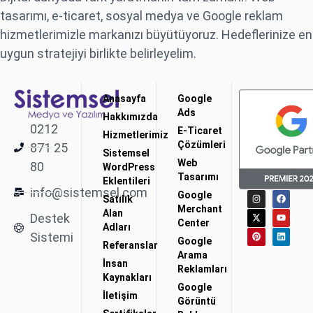
tasarımı, e-ticaret, sosyal medya ve Google reklam
hizmetlerimizle markanızı büyütüyoruz. Hedeflerinize en
uygun stratejiyi birlikte belirleyelim.
Anasayfa
Google
Ads
Hakkımızda
0212
E-Ticaret
Hizmetlerimiz
Çözümleri
871 25
Sistemsel
Web
80
WordPress
Tasarımı
Eklentileri
info@sistemsel.com
Google
Satılık
Merchant
Alan
Destek
Center
Adları
Sistemi
Google
Referanslar
Arama
İnsan
Reklamları
Kaynakları
Google
İletişim
Görüntü